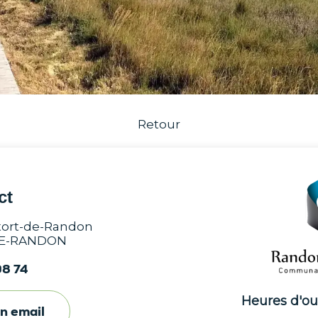
Retour
ct
utort-de-Randon
DE-RANDON
98 74
Heures d'ouv
un email