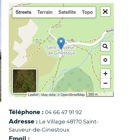
Streets
Terrain
Satellite
Topo
+
−
300 m
Leaflet
| Map data: ©
OpenStreetMap
Téléphone
04 66 47 91 92
Adresse
Le Village 48170 Saint-
Sauveur-de-Ginestoux
Email